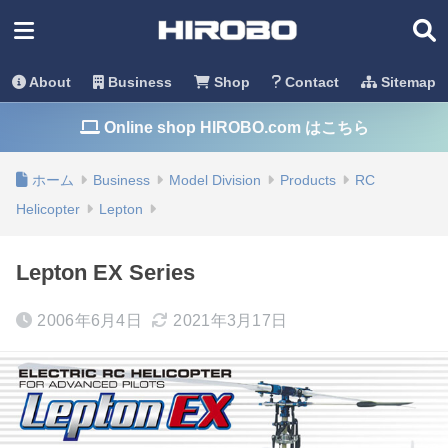
About
Business
Shop
Contact
Sitemap
Online shop HIROBO.com はこちら
ホーム
Business
Model Division
Products
RC
Helicopter
Lepton
Lepton EX Series
2006年6月4日
2021年3月17日