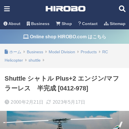
About
Business
Shop
Contact
Sitemap
Online shop HIROBO.com はこちら
ホーム
Business
Model Division
Products
RC
Helicopter
shuttle
Shuttle シャトル Plus+2 エンジン/マフ
ラーレス 半完成 [0412-978]
2000年2月21日
2023年5月17日