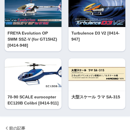
FREYA Evolution OP
Turbulence D3 V2 [0414-
SWM SSZ-V (for GT15HZ)
947]
[0414-948]
70-90 SCALE eurocopter
大型スケール ラマ SA-315
EC120B Colibri [0414-911]
前の記事