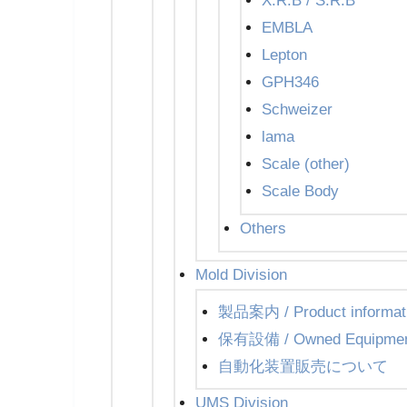
X.R.B / S.R.B
EMBLA
Lepton
GPH346
Schweizer
lama
Scale (other)
Scale Body
Others
Mold Division
製品案内 / Product informat
保有設備 / Owned Equipme
自動化装置販売について
UMS Division