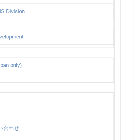
MS Division
evelopment
pan only)
問い合わせ