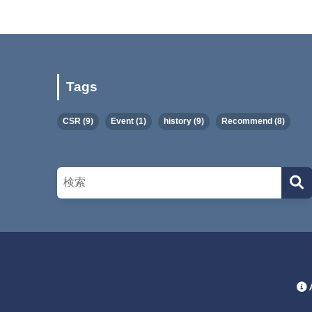
Tags
CSR
(9)
Event
(1)
history
(9)
Recommend
(8)