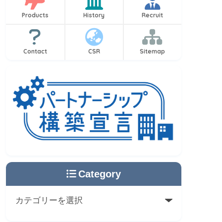
Products
History
Recruit
Contact
CSR
Sitemap
Category