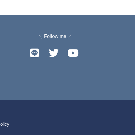
＼ Follow me ／
olicy