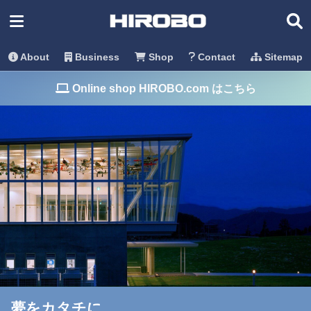
About
Business
Shop
Contact
Sitemap
Online shop HIROBO.com はこちら
夢をカタチに