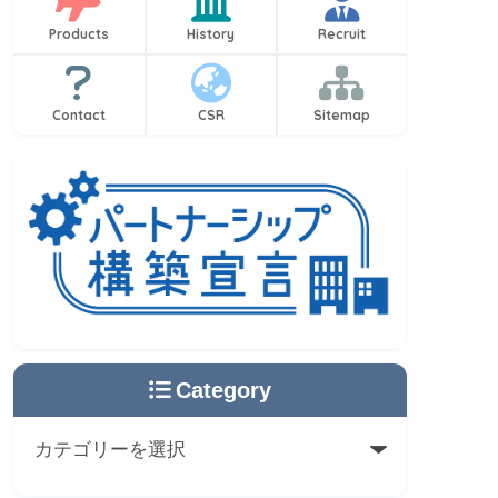
Products
History
Recruit
Contact
CSR
Sitemap
Category