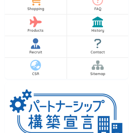
Shopping
FAQ
Products
History
Recruit
Contact
CSR
Sitemap