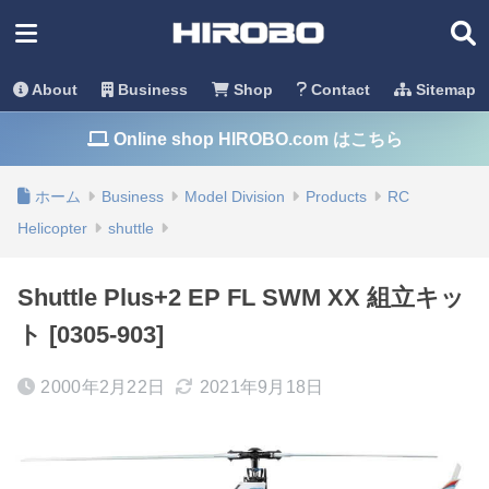
About
Business
Shop
Contact
Sitemap
Online shop HIROBO.com はこちら
ホーム
Business
Model Division
Products
RC
Helicopter
shuttle
Shuttle Plus+2 EP FL SWM XX 組立キッ
ト [0305-903]
2000年2月22日
2021年9月18日