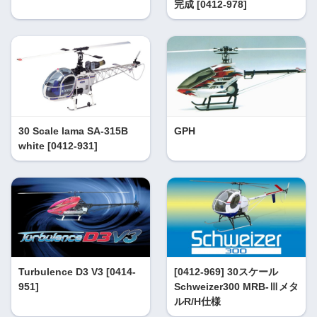
完成 [0412-978]
30 Scale lama SA-315B
GPH
white [0412-931]
Turbulence D3 V3 [0414-
[0412-969] 30スケール
951]
Schweizer300 MRB-Ⅲメタ
ルR/H仕様