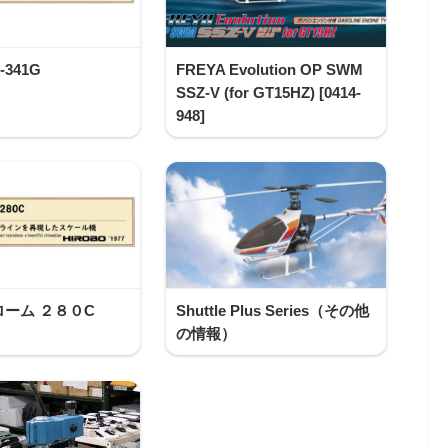
-341G
FREYA Evolution OP SWM
SSZ-V (for GT15HZ) [0414-
948]
ーム ２８０C
Shuttle Plus Series（その他
の情報）