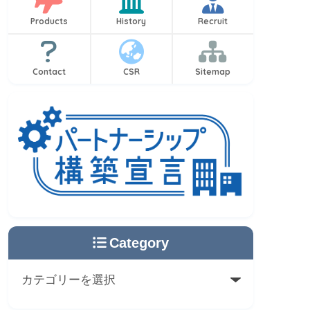
Products
History
Recruit
Contact
CSR
Sitemap
Category