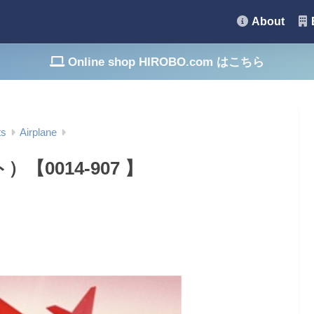
About
Online shop HIROBO.com はこちら
ts
Airplane
【0014-907 】