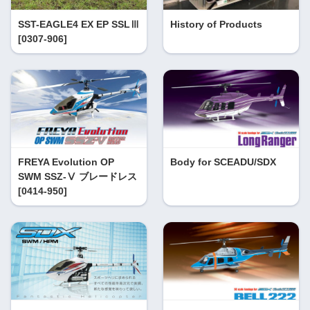
SST-EAGLE4 EX EP SSLⅢ
History of Products
[0307-906]
FREYA Evolution OP
Body for SCEADU/SDX
SWM SSZ-Ⅴ ブレードレス
[0414-950]