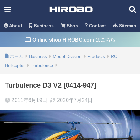
About
Business
Shop
Contact
Sitemap
Online shop HIROBO.com はこちら
ホーム
Business
Model Division
Products
RC
Helicopter
Turbulence
Turbulence D3 V2 [0414-947]
2011年6月19日
2020年7月24日